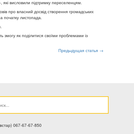
, які висловили підтримку переселенцям.
вів про власний досвід створення громадських
на початку листопада.
.
ь змогу як поділитися своїми проблемами із
Предыдущая статья →
встар) 067-67-67-850