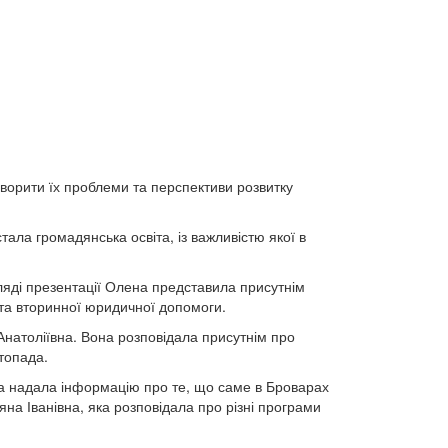
оворити їх проблеми та перспективи розвитку
стала громадянська освіта, із важливістю якої в
ляді презентації Олена представила присутнім
 та вторинної юридичної допомоги.
Анатоліївна. Вона розповідала присутнім про
топада.
та надала інформацію про те, що саме в Броварах
яна Іванівна, яка розповідала про різні програми