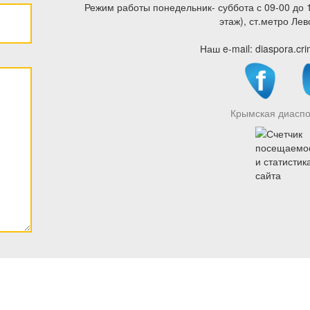
Режим работы понедельник- суббота с 09-00 до 1
этаж), ст.метро Ле
Наш e-mail:
diaspora.c
Крымская диаспо