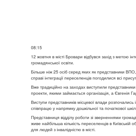
08:15
12 жовтня в місті Бровари відбувся захід з метою і
громадянської освіти.
Більше ніж 25 осіб серед яких як представники ВПО, т
справі інтеграції переселенців погодилися всі присут
Вже традиційно на заходах виступили представники
проекти, якими займається організація, а Євгенія Г
Виступи представників місцевої влади розпочались і
співпрацю у напрямку дошкільної та початкової шкіл
Представниця відділу роботи зі зверненнями громад
живе найбільша кількість переселенців в Київській о
для людей з інвалідністю в місті.