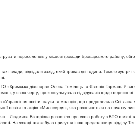
нтегрувати переселенців у місцеві громади Броварського району, обг
ак і влади, відвідали захід, який тривав дві години. Темою зустрічі 
ні.
 ГО «Кримська діаспора» Олена Томілець та Євгенія Гармаш. У виг
армаш, у свою чергу, проконсультувала відвідувачів щодо первинної
з «Управління освіти, науки та молоді», що представляла Світлана 
ьної освіти та акцію «Милосердя», яка розпочнеться на початку лис
ян – Людмила Вікторівна розповіла про свою роботу з ВПО в місті 
бласті. На заході також була присутня інша представниця відділу Тет