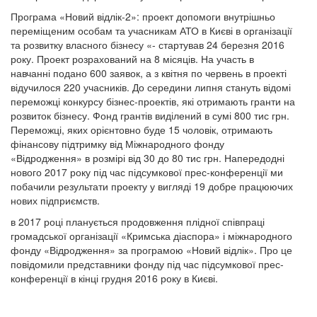
Програма «Новий відлік-2»: проект допомоги внутрішньо
переміщеним особам та учасникам АТО в Києві в організації
та розвитку власного бізнесу «- стартував 24 березня 2016
року. Проект розрахований на 8 місяців. На участь в
навчанні подано 600 заявок, а з квітня по червень в проекті
відучилося 220 учасників. До середини липня стануть відомі
переможці конкурсу бізнес-проектів, які отримають гранти на
розвиток бізнесу. Фонд грантів виділений в сумі 800 тис грн.
Переможці, яких орієнтовно буде 15 чоловік, отримають
фінансову підтримку від Міжнародного фонду
«Відродження» в розмірі від 30 до 80 тис грн. Напередодні
нового 2017 року під час підсумкової прес-конференції ми
побачили результати проекту у вигляді 19 добре працюючих
нових підприємств.
в 2017 році планується продовження плідної співпраці
громадської організації «Кримська діаспора» і міжнародного
фонду «Відродження» за програмою «Новий відлік». Про це
повідомили представники фонду під час підсумкової прес-
конференції в кінці грудня 2016 року в Києві.