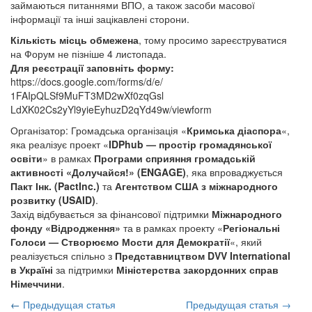
займаються питаннями ВПО, а також засоби масової
інформації та інші зацікавлені сторони.
Кількість місць обмежена
, тому просимо зареєструватися
на Форум не пізніше 4 листопада.
Для реєстрації заповніть форму:
https://docs.google.com/
forms/d/e/
1FAIpQLSf9MuFT3MD2wXf0zqGsl
LdXK02Cs2yYl9yieEyhuzD2qYd
49w/viewform
Організатор: Громадська організація «
Кримська діаспора
«,
яка реалізує проект «
IDPhub — простір громадянської
освіти
» в рамках
Програми сприяння громадській
активності «Долучайся!» (ENGAGE)
, яка впроваджується
Пакт Інк. (PactInc.)
та
Агентством США з міжнародного
розвитку (USAID)
.
Захід відбувається за фінансової підтримки
Міжнародного
фонду «Відродження»
та в рамках проекту «
Регіональні
Голоси — Створюємо Мости для Демократії
«, який
реалізується спільно з
Представництвом DVV International
в Україні
за підтримки
Міністерства закордонних справ
Німеччини
.
←
Предыдущая статья
Предыдущая статья →