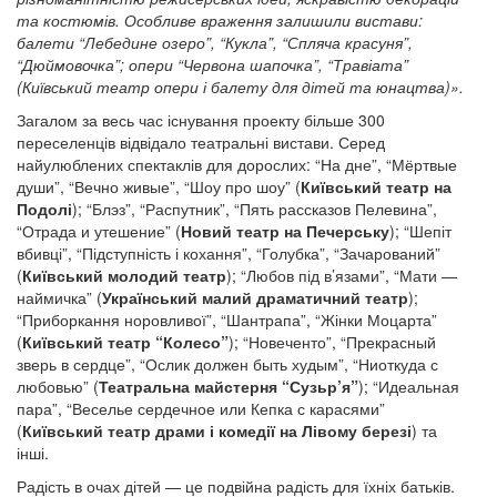
та костюмів. Особливе враження залишили вистави:
балети “Лебедине озеро”, “Кукла”, “Спляча красуня”,
“Дюймовочка”; опери “Червона шапочка”, “Травіата”
(Київський театр опери і балету для дітей та юнацтва)».
Загалом за весь час існування проекту більше 300
переселенців відвідало театральні вистави. Серед
найулюблених спектаклів для дорослих: “На дне”, “Мёртвые
души”, “Вечно живые”, “Шоу про шоу” (
Київський театр на
Подолі
); “Блэз”, “Распутник”, “Пять рассказов Пелевина”,
“Отрада и утешение” (
Новий театр на Печерську
); “Шепіт
вбивці”, “Підступність і кохання”, “Голубка”, “Зачарований”
(
Київський молодий театр
); “Любов під в’язами”, “Мати —
наймичка” (
Український малий драматичний театр
);
“Приборкання норовливої”, “Шантрапа”, “Жінки Моцарта”
(
Київський театр “Колесо”
); “Новеченто”, “Прекрасный
зверь в сердце”, “Ослик должен быть худым”, “Ниоткуда с
любовью” (
Театральна майстерня “Сузьр’я”
); “Идеальная
пара”, “Веселье сердечное или Кепка с карасями”
(
Київський театр драми і комедії на Лівому березі
) та
інші.
Радість в очах дітей — це подвійна радість для їхніх батьків.