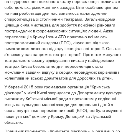
на оздоровлення психічного стану переселенців, включає в
себе декілька різноманітних заходів. Втім особливо цінним
на ниві реабілітації для нас виявилось налагодження
співробітництва зі столичними театрами. Загальновідома
цілюща сила мистецтва для здобуття психічної рівноваги
постраждалих в форс-мажорних ситуаціях людей. Адже
переселенці з Криму і зони АТО практично всі мають
посттравматичний синдром (ПТС), лікування від якого
вимагає комплексного підходу і спеціальної терапії. Ось так
з’явився у нас напрямок театро-терапії. Протягом минулого
театрального сезону відвідування вистав у найвідоміших
театрах Києва безоплатно для переселенців стало
можливим завдяки відгуку в серцях небайдужих керівників і
колективів київських драмтеатрів для дорослих та дітей.
У березні 2015 року громадська організація “Кримська
діаспора” у місті Києві звернулася до Департаменту культури
виконкому Київської міської ради з проханням у виділенні
місць на культурно-масові заходи для дорослих і дітей з
числа внутрішньо переміщених осіб (ВПО), які були змушені
покинути свої домівки у Криму, Донецькій та Луганській
областях.
Працівник кол-центру «Кримської діаспори», у разі якщо до