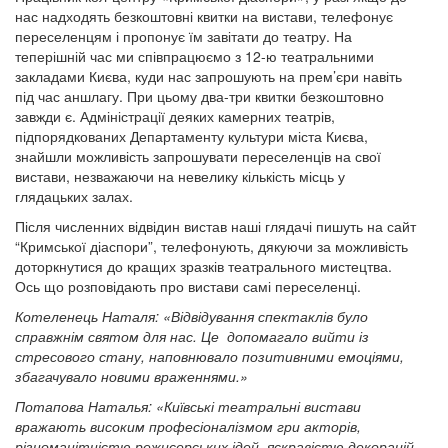
нас надходять безкоштовні квитки на вистави, телефонує
переселенцям і пропонує їм завітати до театру. На
теперішній час ми співпрацюємо з 12-ю театральними
закладами Києва, куди нас запрошують на прем’єри навіть
під час аншлагу. При цьому два-три квитки безкоштовно
завжди є. Адміністрації деяких камерних театрів,
підпорядкованих Департаменту культури міста Києва,
знайшли можливість запрошувати переселенців на свої
вистави, незважаючи на невелику кількість місць у
глядацьких залах.
Після численних відвідин вистав наші глядачі пишуть на сайт
“Кримської діаспори”, телефонують, дякуючи за можливість
доторкнутися до кращих зразків театрального мистецтва.
Ось що розповідають про вистави самі переселенці.
Котеленець Наталя: «Відвідування спектаклів було
справжнім святом для нас. Це допомагало вийти із
стресового стану, наповнювало позитивними емоціями,
збагачувало новими враженнями.»
Потапова Наталья: «Київські театральні вистави
вражають високим професіоналізмом гри акторів,
різноманітністю режисерських ідей, яскравістю декорацій