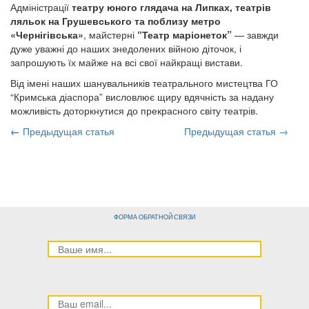
Адміністрації
театру юного глядача на Липках, театрів
ляльок на Грушевського та поблизу метро
«Чернігівська»
, майстерні
“Театр маріонеток”
— завжди
дуже уважні до наших знедолених війною діточок, і
запрошують їх майже на всі свої найкращі вистави.
Від імені наших шанувальників театрального мистецтва ГО
“Кримська діаспора” висловлює щиру вдячність за надану
можливість доторкнутися до прекрасного світу театрів.
←
Предыдущая статья
Предыдущая статья →
ФОРМА ОБРАТНОЙ СВЯЗИ